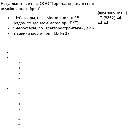
Ритуальные салоны ООО "Городская ритуальная
служба и партнёров":
(круглосуточно)
г.Чебоксары, пр-т. Московский, д.9В
+7 (8352)
44-
(рядом со зданием морга при РКБ)
44-44
г. Чебоксары, пр. Тракторостроителей, д.46
Группа
(в здании морга при ГКБ № 1)
Вконтакте
Все салоны
Главная
О нас
Об организации
Обучение
Наши сотрудники
Дипломы и
сертификаты
Ритуальные услуги
Организация
похорон
Эвакуация умерших
Бальзамирование,
макияж
Транспорт
Церемониймейстер