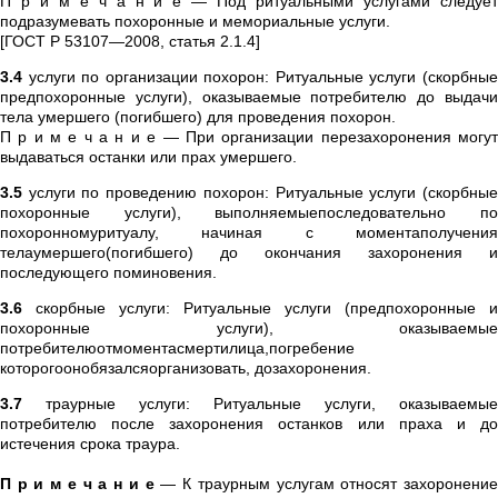
П р и м е ч а н и е — Под ритуальными услугами следует
подразумевать похоронные и мемориальные услуги.
[ГОСТ Р 53107—2008, статья 2.1.4]
3.4
услуги по организации похорон: Ритуальные услуги (скорбные
предпохоронные услуги), оказываемые потребителю до выдачи
тела умершего (погибшего) для проведения похорон.
П р и м е ч а н и е — При организации перезахоронения могут
выдаваться останки или прах умершего.
3.5
услуги по проведению похорон: Ритуальные услуги (скорбные
похоронные услуги), выполняемыепоследовательно по
похоронномуритуалу, начиная с моментаполучения
телаумершего(погибшего) до окончания захоронения и
последующего поминовения.
3.6
скорбные услуги: Ритуальные услуги (предпохоронные и
похоронные услуги), оказываемые
потребителюотмоментасмертилица,погребение
которогоонобязалсяорганизовать, дозахоронения.
3.7
траурные услуги: Ритуальные услуги, оказываемые
потребителю после захоронения останков или праха и до
истечения срока траура.
П р и м е ч а н и е
— К траурным услугам относят захоронени