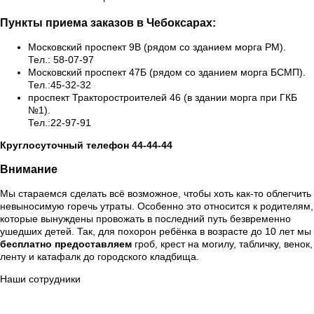
Пункты приема заказов в Чебоксарах:
Московский проспект 9В (рядом со зданием морга РМ).
Тел.: 58-07-97
Московский проспект 47Б (рядом со зданием морга БСМП).
Тел.:45-32-32
проспект Тракторостроителей 46 (в здании морга при ГКБ
№1).
Тел.:22-97-91
Круглосуточный телефон 44-44-44
Внимание
Мы стараемся сделать всё возможное, чтобы хоть как-то облегчить
невыносимую горечь утраты. Особенно это относится к родителям,
которые вынуждены провожать в последний путь безвременно
ушедших детей. Так, для похорон ребёнка в возрасте до 10 лет мы
бесплатно предоставляем
гроб, крест на могилу, табличку, венок,
ленту и катафалк до городского кладбища.
Наши сотрудники
Сорокин Александр Вячеславович
(Начальник отдела
производственного обеспечения)