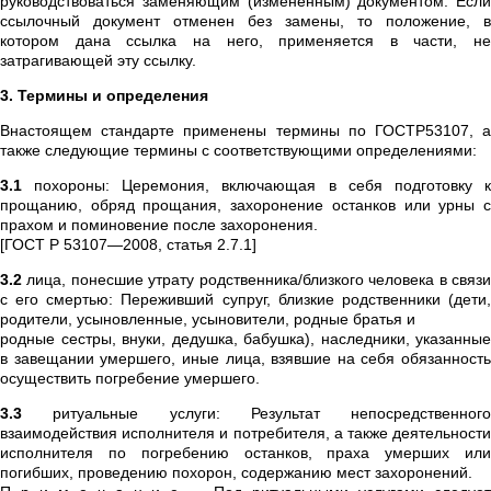
руководствоваться заменяющим (измененным) документом. Если
ссылочный документ отменен без замены, то положение, в
котором дана ссылка на него, применяется в части, не
затрагивающей эту ссылку.
3. Термины и определения
Внастоящем стандарте применены термины по ГОСТР53107, а
также следующие термины с соответствующими определениями:
3.1
похороны: Церемония, включающая в себя подготовку к
прощанию, обряд прощания, захоронение останков или урны с
прахом и поминовение после захоронения.
[ГОСТ Р 53107—2008, статья 2.7.1]
3.2
лица, понесшие утрату родственника/близкого человека в связи
с его смертью: Переживший супруг, близкие родственники (дети,
родители, усыновленные, усыновители, родные братья и
родные сестры, внуки, дедушка, бабушка), наследники, указанные
в завещании умершего, иные лица, взявшие на себя обязанность
осуществить погребение умершего.
3.3
ритуальные услуги: Результат непосредственного
взаимодействия исполнителя и потребителя, а также деятельности
исполнителя по погребению останков, праха умерших или
погибших, проведению похорон, содержанию мест захоронений.