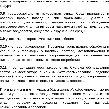
прахов умерших или погибших во время и по истечении срока
траура.
3.8
профессиональная похоронная этика: Свод принципов и
базовых правил поведения лиц, принимающих участие в
похоронной деятельности, направленных на соблюдение
интересов всех лиц, чьи интересы затронуты такой деятельностью,
а также государства, общества и окружающей среды.
3.9
участники похорон: Участники погребения.
3.10
учет мест захоронения: Первичная регистрация, обработка и
хранение информации о наличии, составе, местоположении и
техническом состояниимест захоронения,лицах, захороненныхна
них, и лицах, ответственных за места погребения.
3.11
инвентаризация мест захоронения: Система обследования
состояния мест захоронения и их учета,формирование и ведение
архива (базы данных) о местах захоронения, лицах, захороненных
на них, и лицах, ответственных за места захоронения.
П р и м е ч а н и е
— Архивы (базы данных), сформированные п
итогам учета и инвентаризации мест захоронения, могут храниться
на бумажных носителях в виде журналов и книг, в электронном
виде (программные средства создания баз данных),
комбинированным способом.