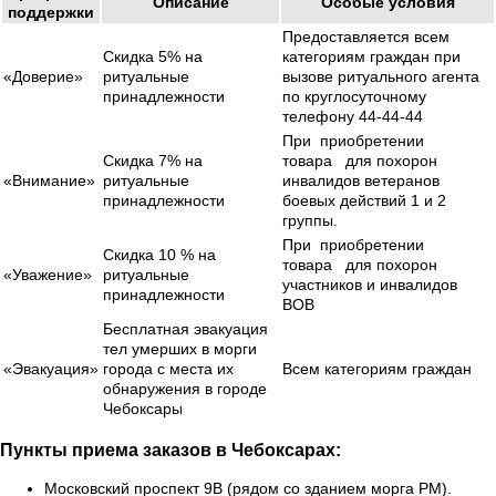
Описание
Особые условия
поддержки
Предоставляется всем
Скидка 5% на
категориям граждан при
«Доверие»
ритуальные
вызове ритуального агента
принадлежности
по круглосуточному
телефону 44-44-44
При приобретении
Скидка 7% на
товара для похорон
«Внимание»
ритуальные
инвалидов ветеранов
принадлежности
боевых действий 1 и 2
группы.
При приобретении
Скидка 10 % на
товара для похорон
«Уважение»
ритуальные
участников и инвалидов
принадлежности
ВОВ
Бесплатная эвакуация
тел умерших в морги
«Эвакуация»
города с места их
Всем категориям граждан
обнаружения в городе
Чебоксары
Пункты приема заказов в Чебоксарах:
Московский проспект 9В (рядом со зданием морга РМ).