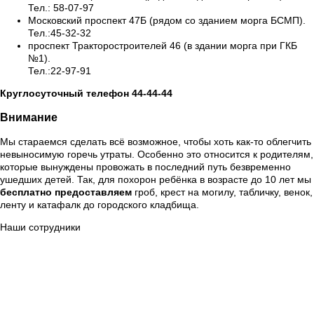
Тел.: 58-07-97
Московский проспект 47Б (рядом со зданием морга БСМП).
Тел.:45-32-32
проспект Тракторостроителей 46 (в здании морга при ГКБ
№1).
Тел.:22-97-91
Круглосуточный телефон 44-44-44
Внимание
Мы стараемся сделать всё возможное, чтобы хоть как-то облегчить
невыносимую горечь утраты. Особенно это относится к родителям,
которые вынуждены провожать в последний путь безвременно
ушедших детей. Так, для похорон ребёнка в возрасте до 10 лет мы
бесплатно предоставляем
гроб, крест на могилу, табличку, венок,
ленту и катафалк до городского кладбища.
Наши сотрудники
Сорокин Александр Вячеславович
(Начальник отдела
производственного обеспечения)
Петров Алексей Юрьевич
(Ритуальный агент)
Шурка Александр Владимирович
(Ритуальный агент)
Кошкин Илья Владимирович
(Ритуальный агент)
Данилов Юрий Вячеславович
(Ритуальный агент)