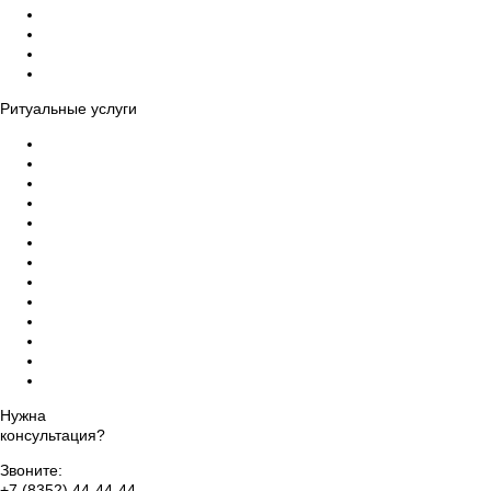
Гробы
Кресты на могилу
Венки на могилу
Ограды, столы, скамейки на могилу
Ритуальные услуги
Организация похорон
Эвакуация усопших в морги
Бальзамирование тела умершего, макияж
Ритуальный катафалк
Церемониймейстер
Ритуальный зал прощания
Дезинфекция помещений
Памятники на могилу, благоустройство
Уход за могилами и захоронениями
Груз 200 - перевозка тела
Ритуальный агент Чебоксарах
Оформление прижизненного похоронного договора
Организация похорон класса VIP
Нужна
консультация?
Звоните:
+7 (8352) 44-44-44