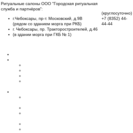
Ритуальные салоны ООО "Городская ритуальная
служба и партнёров":
(круглосуточно)
г.Чебоксары, пр-т. Московский, д.9В
+7 (8352)
44-
(рядом со зданием морга при РКБ)
44-44
г. Чебоксары, пр. Тракторостроителей, д.46
Группа
(в здании морга при ГКБ № 1)
Вконтакте
Все салоны
Главная
О нас
Об организации
Обучение
Наши сотрудники
Дипломы и
сертификаты
Ритуальные услуги
Организация
похорон
Эвакуация умерших
Бальзамирование,
макияж
Транспорт
Церемониймейстер